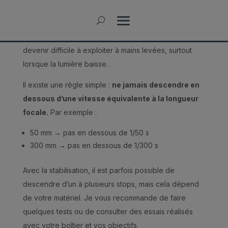
la focale est longue, plus il faut utiliser une vitesse
rapide pour éviter le flou de bougé. C’est pour cette
raison qu’en paysage, un téléobjectif peut vite
devenir difficile à exploiter à mains levées, surtout
lorsque la lumière baisse.
Il existe une règle simple :
ne jamais descendre en
dessous d’une vitesse équivalente à la longueur
focale.
Par exemple :
50 mm → pas en dessous de 1/50 s
300 mm → pas en dessous de 1/300 s
Avec la stabilisation, il est parfois possible de
descendre d’un à plusieurs stops, mais cela dépend
de votre matériel. Je vous recommande de faire
quelques tests ou de consulter des essais réalisés
avec votre boîtier et vos objectifs.